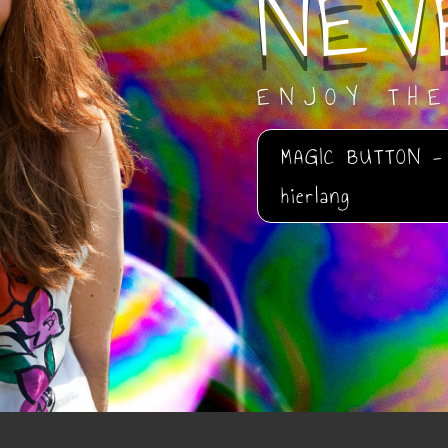
NEV
ENJOY TH
MAGIC BUTTON - 
hierlang