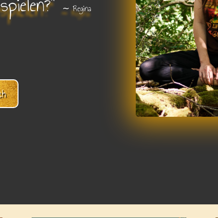
spielen?“
∼ Regina
ch